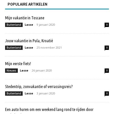
POPULAIRE ARTIKELEN
Mijn vakantie in Toscane
Lasse
-
9 januari 2020
Buitenland
0
Jouw vakantie in Pula, Kroatië
Lasse
-
25 november 2021
Buitenland
0
Mijn eerste fiets!
Lasse
-
26 januari 2020
Nieuws
0
Stedentrip, zonvakantie of verrassingsreis?
Lasse
-
3 januari 2020
Buitenland
0
Een auto huren om een weekend lang rond te rijden door