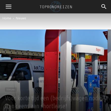
Home
Nieuws
Nieuws
Voor korte tijd een (bedrijfs)wagen nodig?
Denk eens aan shortlease!