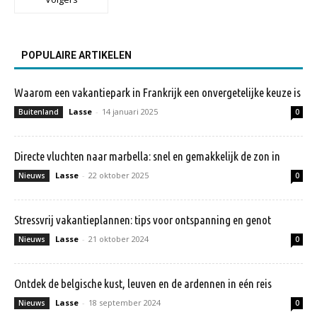
POPULAIRE ARTIKELEN
Waarom een vakantiepark in Frankrijk een onvergetelijke keuze is
Lasse
-
14 januari 2025
Buitenland
0
Directe vluchten naar marbella: snel en gemakkelijk de zon in
Lasse
-
22 oktober 2025
Nieuws
0
Stressvrij vakantieplannen: tips voor ontspanning en genot
Lasse
-
21 oktober 2024
Nieuws
0
Ontdek de belgische kust, leuven en de ardennen in eén reis
Lasse
-
18 september 2024
Nieuws
0