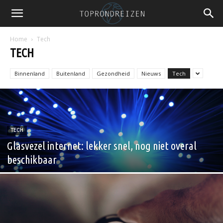
Home
Tech
TECH
Binnenland
Buitenland
Gezondheid
Nieuws
Tech
TECH
Glasvezel internet: lekker snel, nog niet overal
beschikbaar